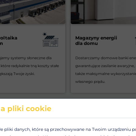
oltaika
Magazyny energii
rm
dla domu
ujemy systemy słoneczne dla
Dostarczamy domowe banki ener
 które radykalnie tną koszty stałe
gwarantujące zasilanie awaryjne, 
ększają Twoje zyski.
także maksymalne wykorzystani
własnego prądu.
a pliki cookie
łe pliki danych, które są przechowywane na Twoim urządzeniu p