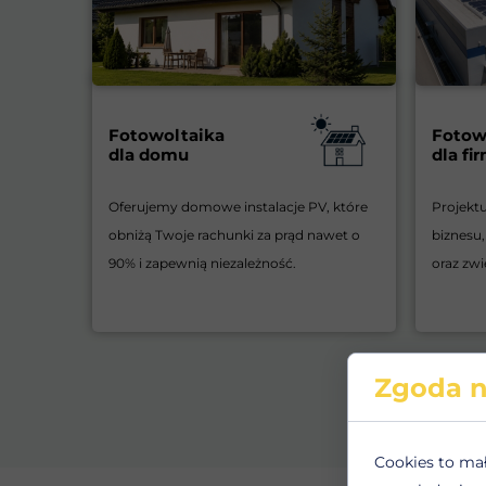
Fotowoltaika
Fotow
dla domu
dla fi
Oferujemy domowe instalacje PV, które
Projekt
obniżą Twoje rachunki za prąd nawet o
biznesu,
90% i zapewnią niezależność.
oraz zwi
Zgoda n
Cookies to ma