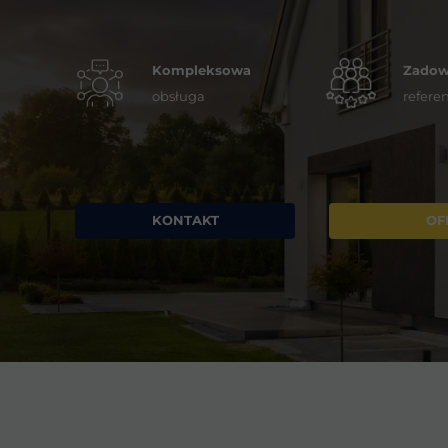
Kompleksowa
Zadowo
obsługa
referen
KONTAKT
OF