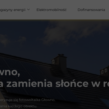
gazyny energii
Elektromobilność
Dofinansowania
u
gazyny energii dla domu
gazyny energii dla firm
wno,
a zamienia słońce w r
eryzuje się fotowoltaika Głowno,
ania każdego obiektu.