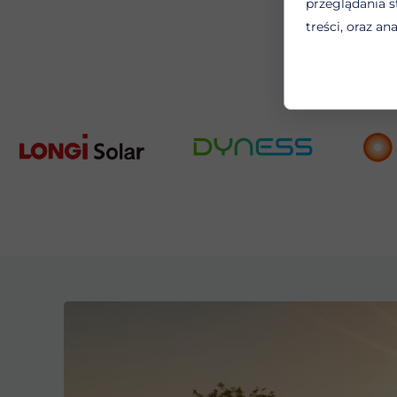
przeglądania s
treści, oraz an
Fotow