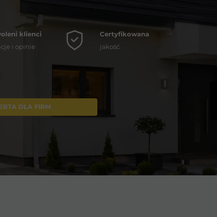
leni klienci
Certyfikowana
cje i opinie
jakość
ERTA DLA FIRM