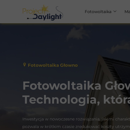
Fotowoltaika
Ma
Fotowoltaika dla dom
Ma
Fotowoltaika dla firm
Ma
Fotowoltaika Głowno
Fotowoltaika Gło
Technologia, któr
Inwestycja w nowoczesne rozwiązania, jakimi charakt
pozwala w krótkim czasie zredukować koszty utrzym