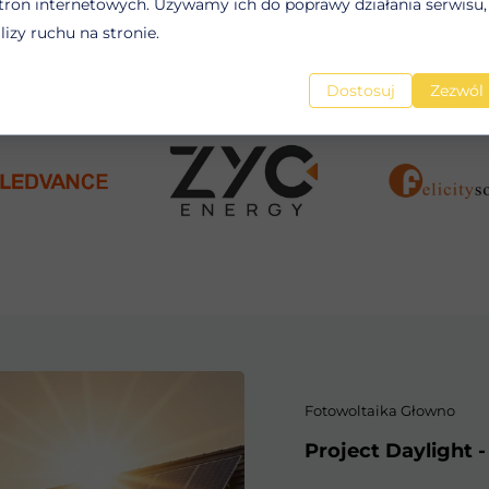
tron internetowych. Używamy ich do poprawy działania serwisu, 
alizy ruchu na stronie.
oltaika Głowno - współpracujemy z liderami w branż
Dostosuj
Zezwól 
Fotowoltaika Głowno
Project Daylight 