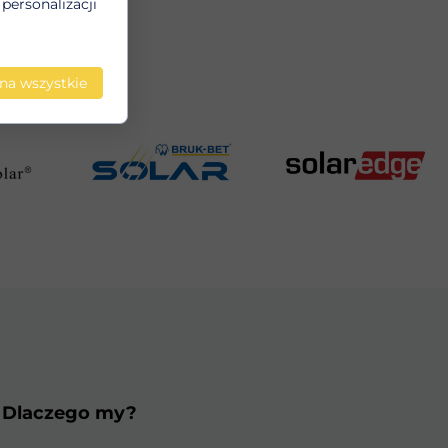
personalizacji
y OZE.
na wszystkie
- Dlaczego my?