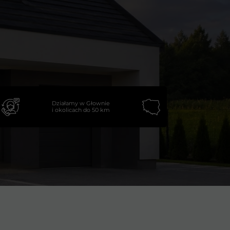
Działamy w Głownie
i okolicach do 50 km