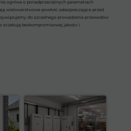
nie ogniwa o ponadprzeciętnych parametrach
adają wielowarstwowe powłoki zabezpieczające przed
 przywiązujemy do szczelnego prowadzenia przewodów
re oczekują bezkompromisowej jakości i