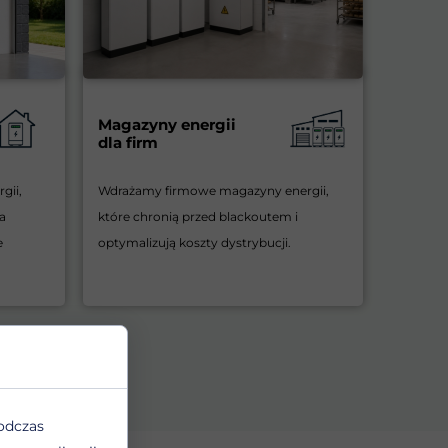
Magazyny energii
dla firm
gii,
Wdrażamy firmowe magazyny energii,
a
które chronią przed blackoutem i
e
optymalizują koszty dystrybucji.
odczas