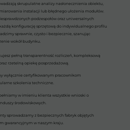
owadzają skrupulatne analizy nasłonecznienia obiektu,
miarowania instalacji lub błędnego ułożenia modułów.
iesprawdzonych podzespołów oraz uniwersalnych
ażdą konfigurację sprzętową do indywidualnego profilu
adzimy sprawnie, czysto i bezpiecznie, szanując
czenie wokół budynku.
kujesz pełną transparentność rozliczeń, kompleksową
raz rzetelną opiekę posprzedażową.
y wyłącznie certyfikowanym pracownikom
larne szkolenia techniczne.
ełniamy w imieniu klienta wszystkie wnioski o
unduszy środowiskowych.
ty sprowadzamy z bezpiecznych fabryk objętych
em gwarancyjnym w naszym kraju.