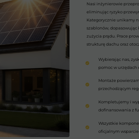
Nasi inżynierowie przepr
eliminując ryzyko przewy
Kategorycznie unikamy n
szablonów, dopasowując k
zużycia prądu. Prace prow
strukturę dachu oraz oto
Wybierając nas, zys
pomoc w urzędach o
Montaże powierzam
przechodzącym regu
Kompletujemy i wyp
dofinansowania z f
Wszystkie komponen
oficjalnym wsparci