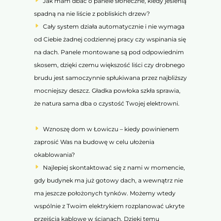
Jak mam dbać o panele słoneczne, kiedy jesienią
spadną na nie liście z pobliskich drzew?
Cały system działa automatycznie i nie wymaga
od Ciebie żadnej codziennej pracy czy wspinania się
na dach. Panele montowane są pod odpowiednim
skosem, dzięki czemu większość liści czy drobnego
brudu jest samoczynnie spłukiwana przez najbliższy
mocniejszy deszcz. Gładka powłoka szkła sprawia,
że natura sama dba o czystość Twojej elektrowni.
Wznoszę dom w Łowiczu – kiedy powinienem
zaprosić Was na budowę w celu ułożenia
okablowania?
Najlepiej skontaktować się z nami w momencie,
gdy budynek ma już gotowy dach, a wewnątrz nie
ma jeszcze położonych tynków. Możemy wtedy
wspólnie z Twoim elektrykiem rozplanować ukryte
przejścia kablowe w ścianach. Dzięki temu