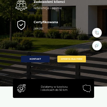
Zadowoleni klienci
referencje i opinie
Certyfikowana
jakość
KONTAKT
OFERTA DLA FIRM
Działamy w Łowiczu
i okolicach do 50 km