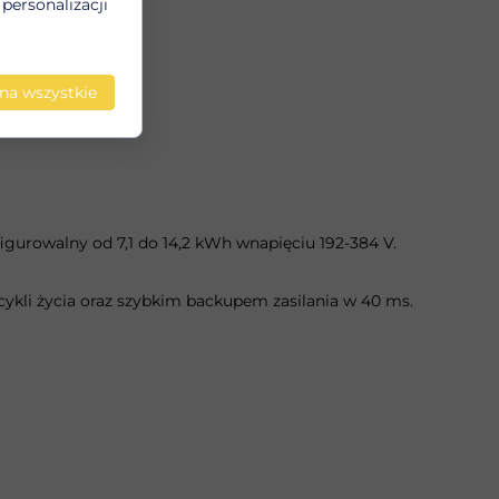
personalizacji
na wszystkie
urowalny od 7,1 do 14,2 kWh wnapięciu 192-384 V.
cykli życia oraz szybkim backupem zasilania w 40 ms.