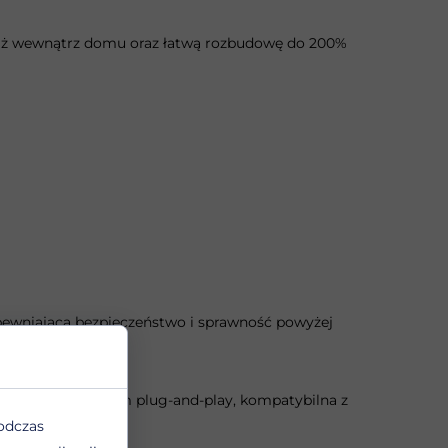
aż wewnątrz domu oraz łatwą rozbudowę do 200%
pewniającą bezpieczeństwo i sprawność powyżej
 kWh) z montażem plug-and-play, kompatybilna z
odczas