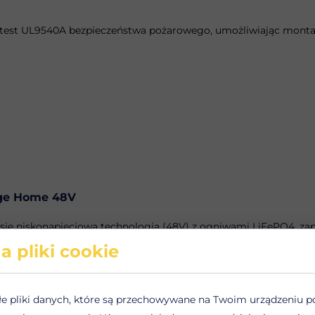
 test UL9540A bezpieczeństwa pożarowego, umożliwiając mont
dge Home 48V
się niskonapięciową technologią (48V) z ogniwami LiFePO4, za
a pliki cookie
konstrukcja pozwala na łatwą rozbudowę do 5 modułów (do 23
łe pliki danych, które są przechowywane na Twoim urządzeniu p
mi SolarEdge Home.