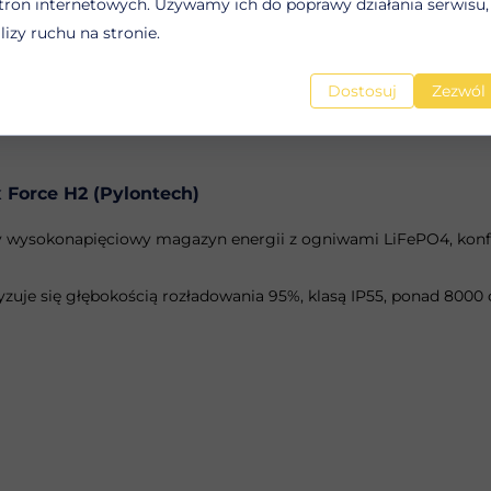
tron internetowych. Używamy ich do poprawy działania serwisu, 
alizy ruchu na stronie.
Dostosuj
Zezwól 
 Force H2 (Pylontech)
wysokonapięciowy magazyn energii z ogniwami LiFePO4, konfig
yzuje się głębokością rozładowania 95%, klasą IP55, ponad 8000 