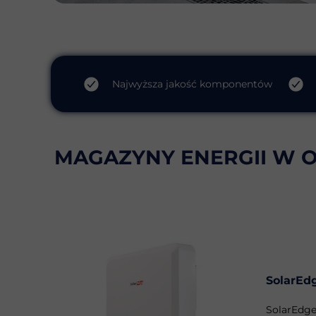
Najwyższa jakość komponentów
MAGAZYNY ENERGII W O
SolarEd
SolarEdge