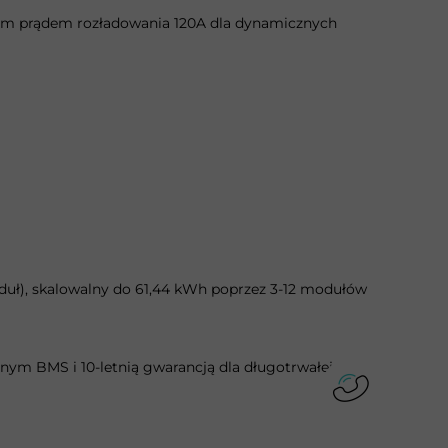
kim prądem rozładowania 120A dla dynamicznych
ł), skalowalny do 61,44 kWh poprzez 3-12 modułów
tnym BMS i 10-letnią gwarancją dla długotrwałej