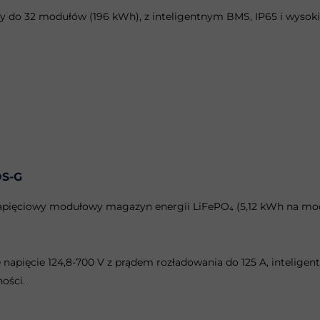
y do 32 modułów (196 kWh), z inteligentnym BMS, IP65 i wyso
OS-G
ięciowy modułowy magazyn energii LiFePO₄ (5,12 kWh na modu
 napięcie 124,8-700 V z prądem rozładowania do 125 A, inteligen
ości.