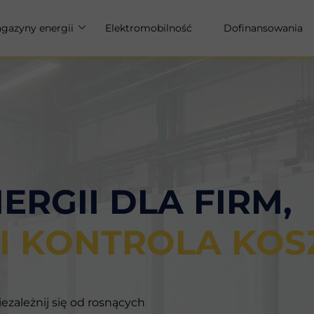
gazyny energii
Elektromobilność
Dofinansowania
u
gazyny energii dla domu
gazyny energii dla firm
RGII DLA FIRM,
 I KONTROLA KO
ezależnij się od rosnących