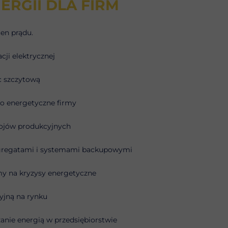
RGII DLA FIRM
en prądu.
acji elektrycznej
c szczytową
o energetyczne firmy
tojów produkcyjnych
gregatami i systemami backupowymi
my na kryzysy energetyczne
yjną na rynku
anie energią w przedsiębiorstwie