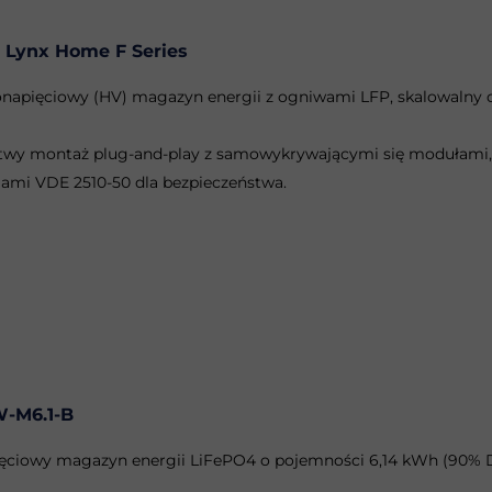
Lynx Home F Series
napięciowy (HV) magazyn energii z ogniwami LFP, skalowalny o
atwy montaż plug-and-play z samowykrywającymi się modułami
ami VDE 2510-50 dla bezpieczeństwa.
-M6.1-B
ęciowy magazyn energii LiFePO4 o pojemności 6,14 kWh (90% Do