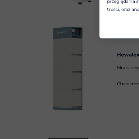
przeglądania s
treści, oraz an
Hewalex
Modułowy 
Charakter