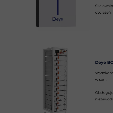
Skalowaln
obciążeń.
Deye B
Wysokonap
w serii.
Obsługuje
niezawodn