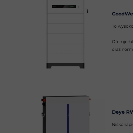
GoodWe 
To wysoko
Oferuje ł
oraz norm
Deye RW
Niskonapi