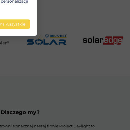
personalizacji
 OZE.
na wszystkie
- Dlaczego my?
owni słonecznej naszej firmie Project Daylight to