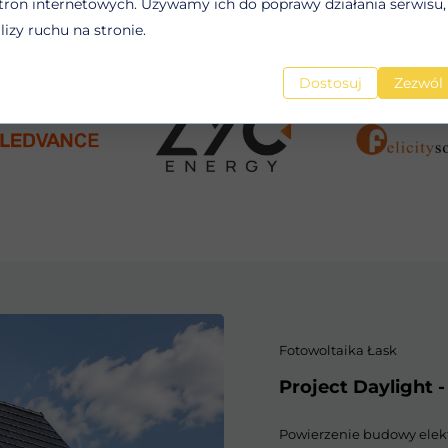
tron internetowych. Używamy ich do poprawy działania serwisu, 
woltaika Łask - współpracujemy z liderami w branży
alizy ruchu na stronie.
Dostosuj
Zezwól 
Fotowoltaika Łask
Project Daylight 
Powierzenie budowy elektr