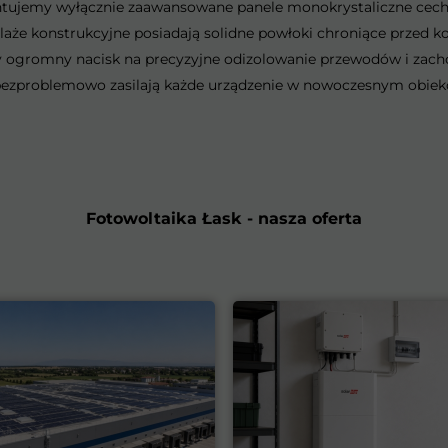
ontujemy wyłącznie zaawansowane panele monokrystaliczne cech
laże konstrukcyjne posiadają solidne powłoki chroniące przed ko
 ogromny nacisk na precyzyjne odizolowanie przewodów i zach
e bezproblemowo zasilają każde urządzenie w nowoczesnym obiekc
Fotowoltaika Łask - nasza oferta