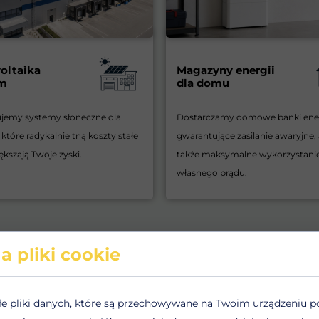
oltaika
Magazyny energii
rm
dla domu
ujemy systemy słoneczne dla
Dostarczamy domowe banki ener
 które radykalnie tną koszty stałe
gwarantujące zasilanie awaryjne, 
ększają Twoje zyski.
także maksymalne wykorzystani
własnego prądu.
a pliki cookie
łe pliki danych, które są przechowywane na Twoim urządzeniu p