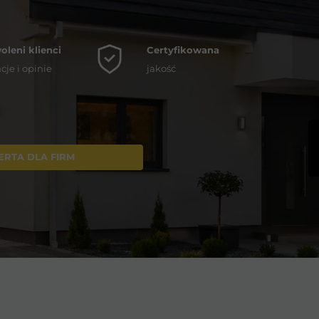
leni klienci
Certyfikowana
cje i opinie
jakość
ERTA DLA FIRM