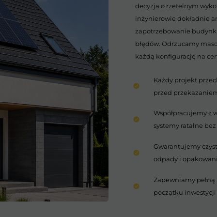
decyzja o rzetelnym wyko
inżynierowie dokładnie a
zapotrzebowanie budynku
błędów. Odrzucamy masowe
każdą konfigurację na ce
Każdy projekt prze
przed przekazaniem
Współpracujemy z w
systemy ratalne be
Gwarantujemy czysto
odpady i opakowani
Zapewniamy pełną t
początku inwestycji 