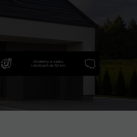
Działamy w Łasku
i okolicach do 50 km