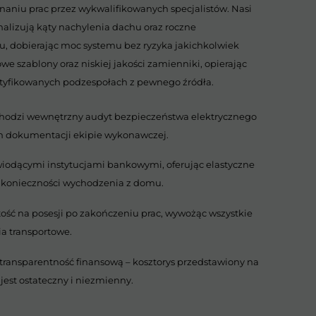
naniu prac przez wykwalifikowanych specjalistów. Nasi
nalizują kąty nachylenia dachu oraz roczne
, dobierając moc systemu bez ryzyka jakichkolwiek
 szablony oraz niskiej jakości zamienniki, opierając
rtyfikowanych podzespołach z pewnego źródła.
chodzi wewnętrzny audyt bezpieczeństwa elektrycznego
 dokumentacji ekipie wykonawczej.
iodącymi instytucjami bankowymi, oferując elastyczne
z konieczności wychodzenia z domu.
ść na posesji po zakończeniu prac, wywożąc wszystkie
a transportowe.
ransparentność finansową – kosztorys przedstawiony na
jest ostateczny i niezmienny.