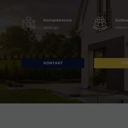
Kompleksowa
Zadowo
obsługa
referen
KONTAKT
OF