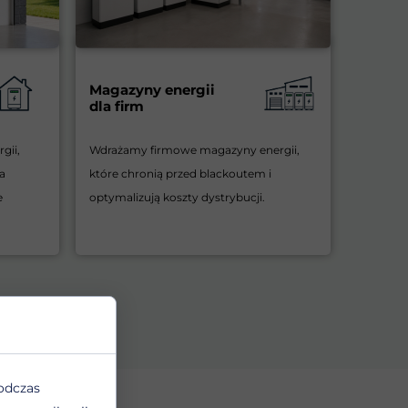
Magazyny energii
dla firm
gii,
Wdrażamy firmowe magazyny energii,
a
które chronią przed blackoutem i
e
optymalizują koszty dystrybucji.
odczas