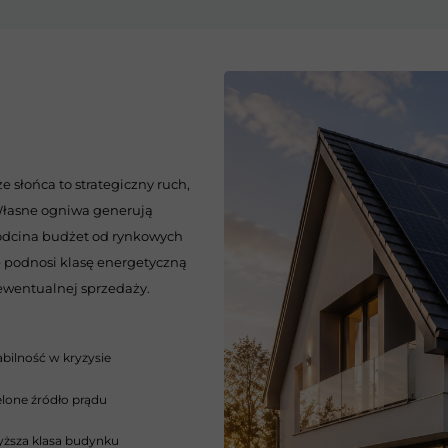
 słońca to strategiczny ruch,
 Własne ogniwa generują
 odcina budżet od rynkowych
 podnosi klasę energetyczną
ewentualnej sprzedaży.
abilność w kryzysie
elone źródło prądu
ższa klasa budynku