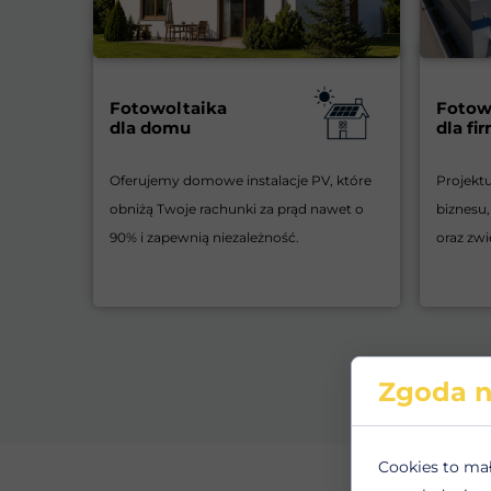
Fotowoltaika
Fotow
dla domu
dla fi
Oferujemy domowe instalacje PV, które
Projekt
obniżą Twoje rachunki za prąd nawet o
biznesu,
90% i zapewnią niezależność.
oraz zwi
Zgoda n
Cookies to ma