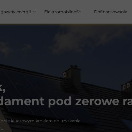
gazyny energii
Elektromobilność
Dofinansowania
u
gazyny energii dla domu
gazyny energii dla firm
,
ndament pod zerowe r
aje się kluczowym krokiem do uzyskania
u.