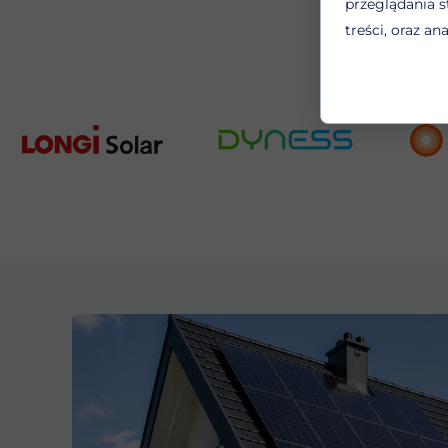
przeglądania s
Foto
treści, oraz an